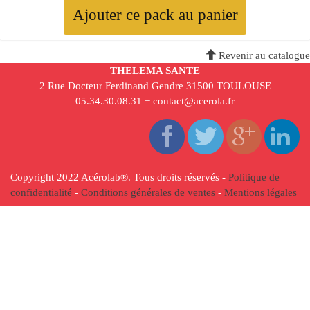
Ajouter ce pack au panier
Revenir au catalogue
THELEMA SANTE
2 Rue Docteur Ferdinand Gendre 31500 TOULOUSE
05.34.30.08.31 − contact@acerola.fr
Copyright 2022 Acérolab
®
. Tous droits réservés -
Politique de
confidentialité
-
Conditions générales de ventes
-
Mentions légales