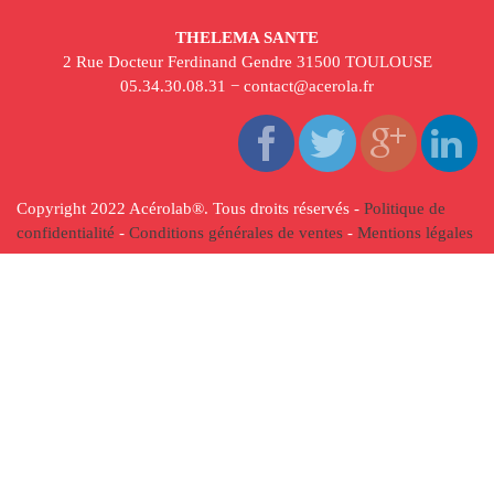
THELEMA SANTE
2 Rue Docteur Ferdinand Gendre 31500 TOULOUSE
05.34.30.08.31 − contact@acerola.fr
Copyright 2022 Acérolab
®
. Tous droits réservés -
Politique de
confidentialité
-
Conditions générales de ventes
-
Mentions légales