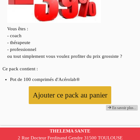
Vous êtes :
- coach
- thérapeute
- professionnel
ou tout simplement vous voulez profiter du prix grossiste ?
Ce pack contient :
Pot de 100 comprimés d'Acérolab®
Ajouter ce pack au panier
En savoir plus...
THELEMA SANTE
2 Rue Docteur Ferdinand Gendre 31500 TOULOUSE