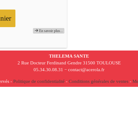
nier
En savoir plus...
THELEMA SANTE
2 Rue Docteur Ferdinand Gendre 31500 TOULOUSE
05.34.30.08.31 − contact@acerola.fr
servés -
Politique de confidentialité
-
Conditions générales de ventes
-
Me