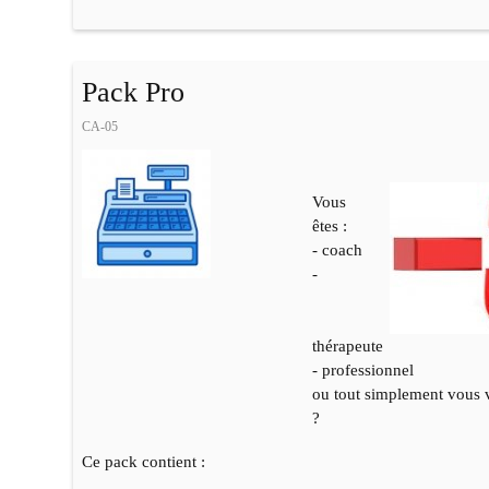
Pack Pro
CA-05
Vous
êtes :
- coach
-
thérapeute
- professionnel
ou tout simplement vous v
?
Ce pack contient :