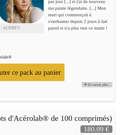
par jour [...] et j'ai de nouveau
ma patate légendaire. [...] Mon
mari qui commençait à
s'enrhumer depuis 2 jours à fait
pareil et n'a plus rien ce matin !
AUDREY
rolab®
uter ce pack au panier
En savoir plus...
ots d'Acérolab® de 100 comprimés)
180.09 €