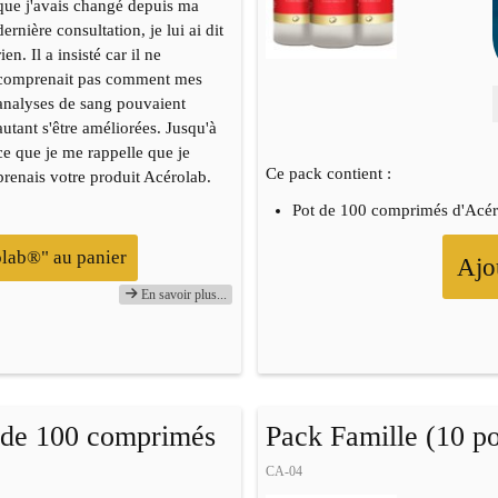
que j'avais changé depuis ma
dernière consultation, je lui ai dit
rien. Il a insisté car il ne
comprenait pas comment mes
analyses de sang pouvaient
autant s'être améliorées. Jusqu'à
ce que je me rappelle que je
Ce pack contient :
prenais votre produit Acérolab.
Pot de 100 comprimés d'Acé
olab®" au panier
Ajo
En savoir plus...
® de 100 comprimés
Pack Famille (10 p
CA-04