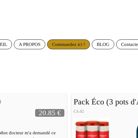
EIL
A PROPOS
Commandez ici !
BLOG
Contact
®
Pack Éco (3 pots d
20.85 €
CA-02
Mon docteur m'a demandé ce