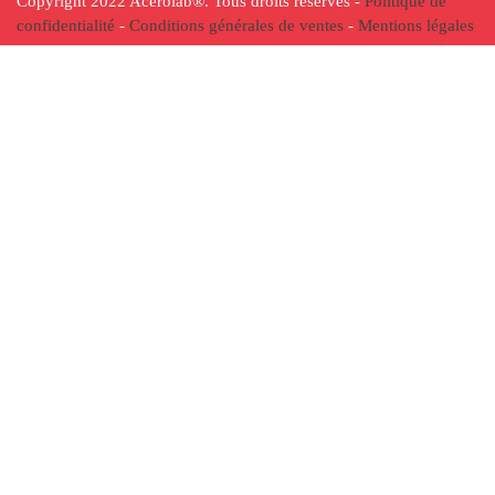
Copyright 2022 Acérolab
®
. Tous droits réservés -
Politique de
confidentialité
-
Conditions générales de ventes
-
Mentions légales