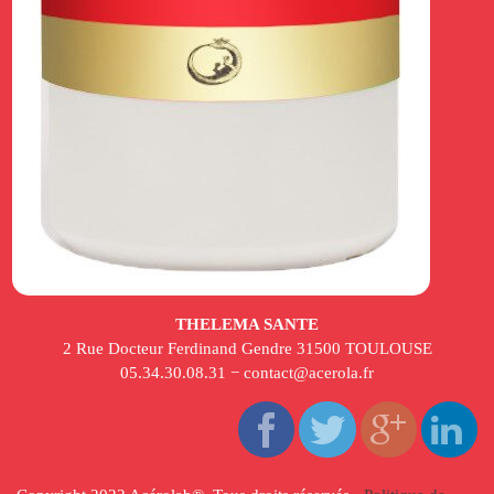
THELEMA SANTE
2 Rue Docteur Ferdinand Gendre 31500 TOULOUSE
05.34.30.08.31 − contact@acerola.fr